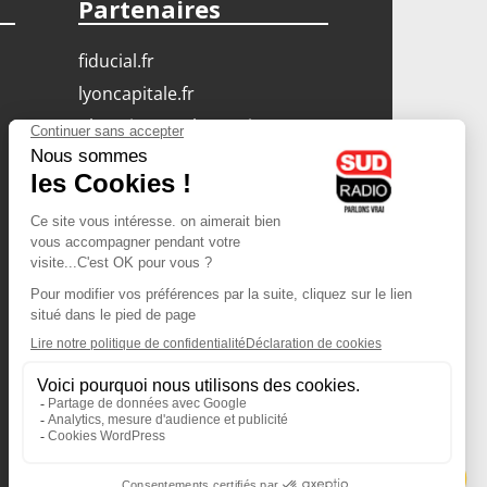
Partenaires
fiducial.fr
lyoncapitale.fr
olympique-et-lyonnais.com
L'application Iphone
/ Android
Téléchargez l'application
Les cookies
Gestion des cookies