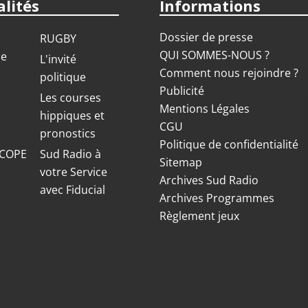
lités
Informations
Dossier de presse
RUGBY
QUI SOMMES-NOUS ?
ue
L'invité
Comment nous rejoindre ?
politique
Publicité
S
Les courses
Mentions Légales
hippiques et
CGU
pronostics
Politique de confidentialité
COPE
Sud Radio à
Sitemap
votre Service
Archives Sud Radio
avec Fiducial
Archives Programmes
Règlement jeux