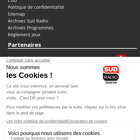
CGU
Politique de confidentialité
Sitemap
Archives Sud Radio
Archives Programmes
Règlement jeux
Partenaires
fiducial.fr
lyoncapitale.fr
olympique-et-lyonnais.com
L'application Iphone / Android
Téléchargez l'application
Les cookies
Gestion des cookies