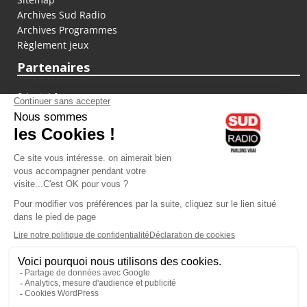
Archives Sud Radio
Archives Programmes
Règlement jeux
Partenaires
fiducial.fr
lyoncapitale.fr
olympique-et-lyonnais.com
L'application Iphone / Android
Téléchargez l'application
Les cookies
Gestion des cookies
Crédit photos : ©Sud Radio / Pierre Olivier