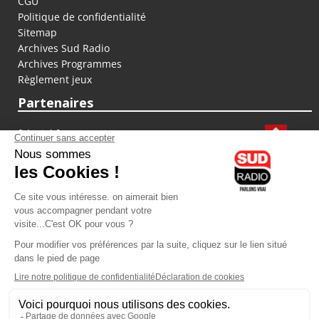
CGU
Politique de confidentialité
Sitemap
Archives Sud Radio
Archives Programmes
Règlement jeux
Partenaires
fiducial.fr
lyoncapitale.fr
olympique-et-lyonnais.com
L'application Iphone / Android
Téléchargez l'application
Les cookies
Gestion des cookies