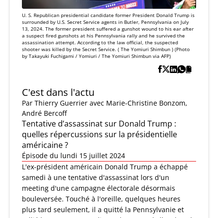
U. S. Republican presidential candidate former President Donald Trump is
surrounded by U.S. Secret Service agents in Butler, Pennsylvania on July
13, 2024. The former president suffered a gunshot wound to his ear after
a suspect fired gunshots at his Pennsylvania rally and he survived the
assassination attempt. According to the law official, the suspected
shooter was killed by the Secret Service. ( The Yomiuri Shimbun ) (Photo
by Takayuki Fuchigami / Yomiuri / The Yomiuri Shimbun via AFP)
C'est dans l'actu
Par
Thierry Guerrier
avec Marie-Christine Bonzom,
André Bercoff
Tentative d’assassinat sur Donald Trump :
quelles répercussions sur la présidentielle
américaine ?
Épisode du lundi 15 juillet 2024
L'ex-président américain Donald Trump a échappé
samedi à une tentative d'assassinat lors d'un
meeting d'une campagne électorale désormais
bouleversée. Touché à l'oreille, quelques heures
plus tard seulement, il a quitté la Pennsylvanie et