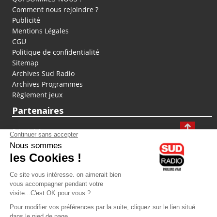
Comment nous rejoindre ?
Publicité
Mentions Légales
CGU
Politique de confidentialité
Sitemap
Archives Sud Radio
Archives Programmes
Règlement jeux
Partenaires
fiducial.fr
lyoncapitale.fr
olympique-et-lyonnais.com
L'application Iphone / Android
Téléchargez l'application