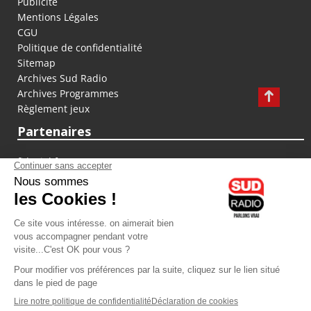
Publicité
Mentions Légales
CGU
Politique de confidentialité
Sitemap
Archives Sud Radio
Archives Programmes
Règlement jeux
Partenaires
fiducial.fr
lyoncapitale.fr
olympique-et-lyonnais.com
L'application Iphone / Android
Téléchargez l'application
Les cookies