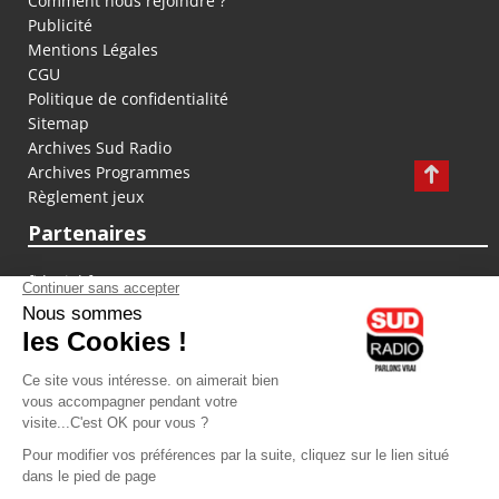
Comment nous rejoindre ?
Publicité
Mentions Légales
CGU
Politique de confidentialité
Sitemap
Archives Sud Radio
Archives Programmes
Règlement jeux
Partenaires
fiducial.fr
lyoncapitale.fr
olympique-et-lyonnais.com
L'application Iphone / Android
Téléchargez l'application
Les cookies