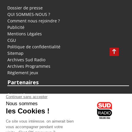
Dossier de presse
QUI SOMMES-NOUS ?
Comment nous rejoindre ?
Publicité
Mentions Légales
CGU
Politique de confidentialité
Sitemap
Archives Sud Radio
Archives Programmes
Règlement jeux
Partenaires
fiducial.fr
lyoncapitale.fr
olympique-et-lyonnais.com
L'application Iphone / Android