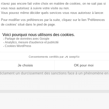
ûlé", est la plus touchée par les flammes depuis le 21 juillet, an
etti
ère à Nice à la suite d'une injection esthétique illégale, le deux
te d'alarme. Près de 5 000 médecins et spécialistes de médecine es
s réclament un durcissement des sanctions face à un phénomène en p