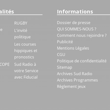
lités
Informations
Dossier de presse
RUGBY
QUI SOMMES-NOUS ?
ue
L'invité
Comment nous rejoindre ?
politique
Publicité
S
Les courses
Mentions Légales
hippiques et
CGU
pronostics
Politique de confidentialité
COPE
Sud Radio à
Sitemap
votre Service
Archives Sud Radio
avec Fiducial
Archives Programmes
Règlement jeux