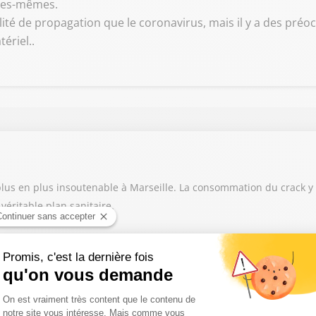
lles-mêmes.
ité de propagation que le coronavirus, mais il y a des préo
ériel..
 plus en plus insoutenable à Marseille. La consommation du crack y
éritable plan sanitaire.
r
u voyage se sont installées sur le stade de football de Herrlishe