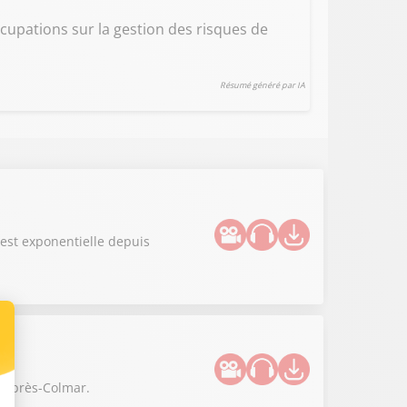
ccupations sur la gestion des risques de
Résumé généré par IA
 est exponentielle depuis
im-près-Colmar.