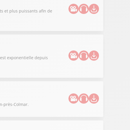
 et plus puissants afin de
 est exponentielle depuis
im-près-Colmar.