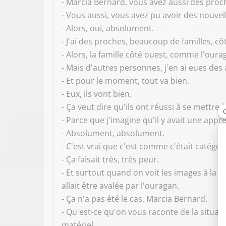
- Marcia Bernard, vous avez aussi des proc
- Vous aussi, vous avez pu avoir des nouvel
- Alors, oui, absolument.
- J'ai des proches, beaucoup de familles, cô
- Alors, la famille côté ouest, comme l'ourag
- Mais d'autres personnes, j'en ai eues des 
- Et pour le moment, tout va bien.
- Eux, ils vont bien.
- Ça veut dire qu'ils ont réussi à se mettre 
- Parce que j'imagine qu'il y avait une ap
- Absolument, absolument.
- C'est vrai que c'est comme c'était catégor
- Ça faisait très, très peur.
- Et surtout quand on voit les images à la t
allait être avalée par l'ouragan.
- Ça n'a pas été le cas, Marcia Bernard.
- Qu'est-ce qu'on vous raconte de la situati
matériel.