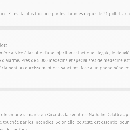
ûlé", est la plus touchée par les flammes depuis le 21 juillet, an
etti
ère à Nice à la suite d'une injection esthétique illégale, le deux
te d'alarme. Près de 5 000 médecins et spécialistes de médecine es
s réclament un durcissement des sanctions face à un phénomène en p
rûlé en une semaine en Gironde, la sénatrice Nathalie Delattre appe
té touchée par les incendies. Selon elle, ce geste est essentiel pou
es de ces feux.