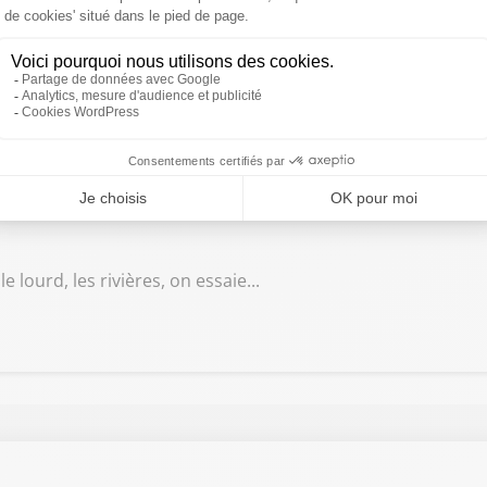
 j'imagine que tout est par terre.
s pour savoir exactement ce qui se passe.
nd.
ont pu se protéger.
 se sont-ils protégés pour le passage de cet ouragan, Mélis
vons des cyclones.
-à-dire, dès qu'il y a les cyclones qui approchent, si ça ap
e lourd, les rivières, on essaie...