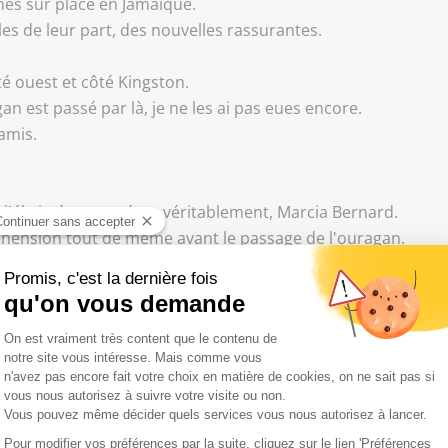
hes sur place en Jamaïque.
les de leur part, des nouvelles rassurantes.
té ouest et côté Kingston.
an est passé par là, je ne les ai pas eues encore.
amis.
à l'ébris, à se protéger véritablement, Marcia Bernard.
préhension tout de même avant le passage de l'ouragan.
ie 5 et on n'avait jamais eu une catégorie 5.
élé, en étant extérieur, quand on voit les grosses images, on
on sur place ? Alors, sur place actuellement, c'est vrai qu'i