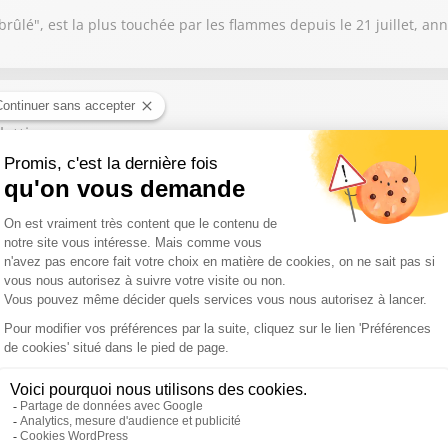
ûlé", est la plus touchée par les flammes depuis le 21 juillet, an
etti
ère à Nice à la suite d'une injection esthétique illégale, le deux
te d'alarme. Près de 5 000 médecins et spécialistes de médecine es
s réclament un durcissement des sanctions face à un phénomène en p
rûlé en une semaine en Gironde, la sénatrice Nathalie Delattre appe
té touchée par les incendies. Selon elle, ce geste est essentiel pou
es de ces feux.