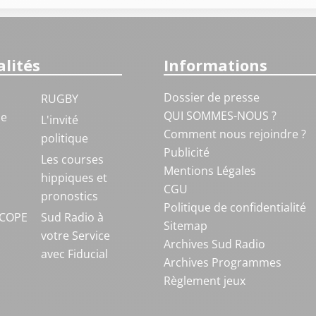
lités
Informations
Dossier de presse
RUGBY
QUI SOMMES-NOUS ?
ue
L'invité
Comment nous rejoindre ?
politique
Publicité
S
Les courses
Mentions Légales
hippiques et
CGU
pronostics
Politique de confidentialité
COPE
Sud Radio à
Sitemap
votre Service
Archives Sud Radio
avec Fiducial
Archives Programmes
Règlement jeux