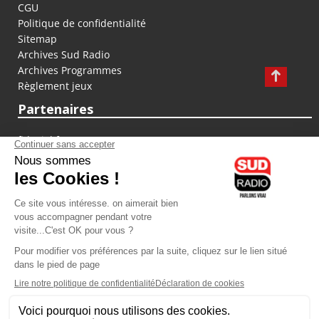
CGU
Politique de confidentialité
Sitemap
Archives Sud Radio
Archives Programmes
Règlement jeux
Partenaires
fiducial.fr
lyoncapitale.fr
olympique-et-lyonnais.com
L'application Iphone / Android
Téléchargez l'application
Les cookies
Gestion des cookies