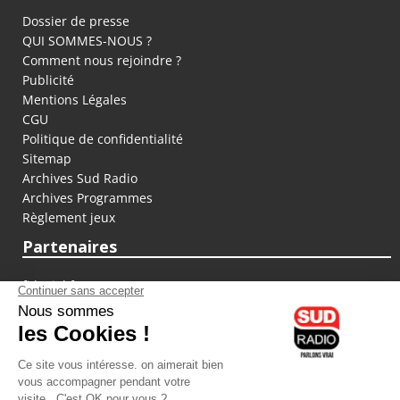
Dossier de presse
QUI SOMMES-NOUS ?
Comment nous rejoindre ?
Publicité
Mentions Légales
CGU
Politique de confidentialité
Sitemap
Archives Sud Radio
Archives Programmes
Règlement jeux
Partenaires
fiducial.fr
lyoncapitale.fr
olympique-et-lyonnais.com
L'application Iphone / Android