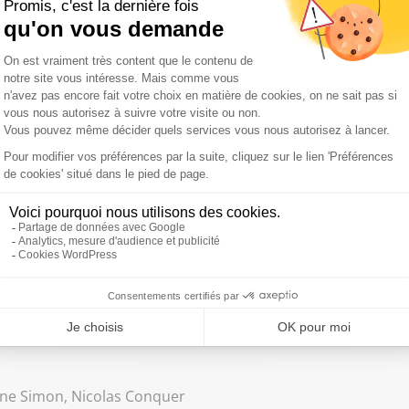
 et va au Liban / Anne Hidalgo, in english please / Trump remplace
et va au Liban / L'hôpital d'Évreux mendie des lits / Trump rempla
 / Darmanin face à ses responsabilités
ne Simon, Nicolas Conquer