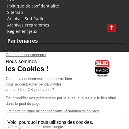
Politique de confidentialité
Sitemap
Archives Sud Radio
Archives Programmes
Règlement jeux
Partenaires
fiducial.fr
lyoncapitale.fr
olympique-et-lyonnais.com
L'application Iphone / Android
Téléchargez l'application
Les cookies
Gestion des cookies