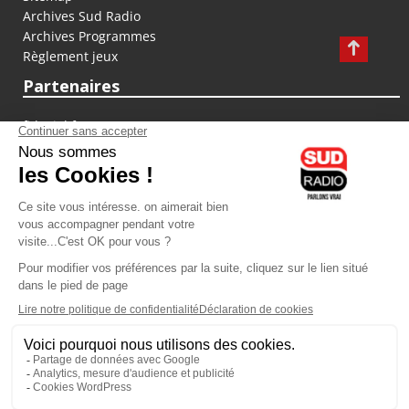
Archives Sud Radio
Archives Programmes
Règlement jeux
Partenaires
fiducial.fr
lyoncapitale.fr
olympique-et-lyonnais.com
L'application Iphone / Android
Téléchargez l'application
Les cookies
Gestion des cookies
Crédit photos : ©Sud Radio / Pierre Olivier