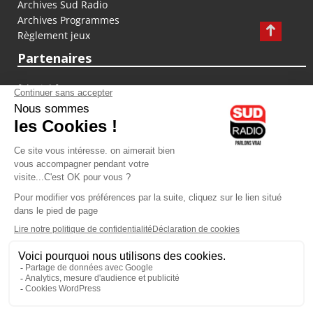
Archives Sud Radio
Archives Programmes
Règlement jeux
Partenaires
fiducial.fr
lyoncapitale.fr
olympique-et-lyonnais.com
L'application Iphone / Android
Téléchargez l'application
Les cookies
Gestion des cookies
Crédit photos : ©Sud Radio / Pierre Olivier