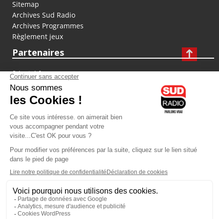
Sitemap
Archives Sud Radio
Archives Programmes
Règlement jeux
Partenaires
fiducial.fr
lyoncapitale.fr
olympique-et-lyonnais.com
L'application Iphone / Android
Téléchargez l'application
Les cookies
Gestion des cookies
Crédit photos : ©Sud Radio / Pierre Olivier