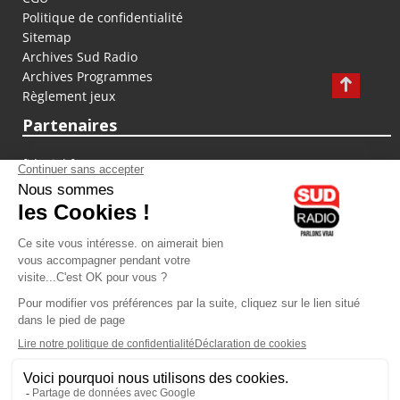
Politique de confidentialité
Sitemap
Archives Sud Radio
Archives Programmes
Règlement jeux
Partenaires
fiducial.fr
lyoncapitale.fr
olympique-et-lyonnais.com
L'application Iphone / Android
Téléchargez l'application
Les cookies
Gestion des cookies