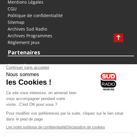
Mentions Légales
CGU
Politique de confidentialité
Sitemap
Archives Sud Radio
Archives Programmes
Règlement jeux
Partenaires
fiducial.fr
lyoncapitale.fr
olympique-et-lyonnais.com
L'application Iphone / Android
Téléchargez l'application
Les cookies
Gestion des cookies