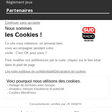
Règlement jeux
Partenaires
fiducial.fr
lyoncapitale.fr
olympique-et-lyonnais.com
L'application Iphone / Android
Téléchargez l'application
Les cookies
Gestion des cookies
Crédit photos : ©Sud Radio / Pierre Olivier
03H00
-
06H00
06H00 - 07H00
Noémie Halioua
Jon Rakotozafy