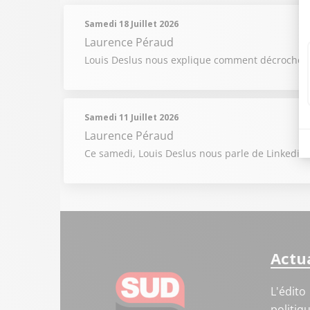
Sais
Samedi 18 Juillet 2026
Sais
Laurence Péraud
Louis Deslus nous explique comment décrocher
Sais
Sais
Samedi 11 Juillet 2026
Laurence Péraud
Ce samedi, Louis Deslus nous parle de Linkedin
Actua
L'édito
politiq