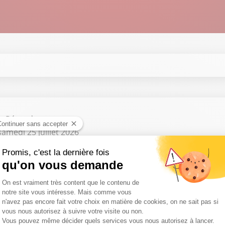
e Péraud
amedi 25 juillet 2026
 Deslus, on se demande comment trouver les bons interloc
on 2025 / 2026