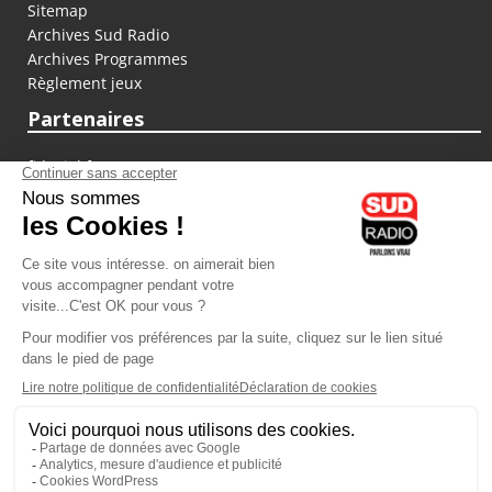
Sitemap
Archives Sud Radio
Archives Programmes
Règlement jeux
Partenaires
fiducial.fr
lyoncapitale.fr
olympique-et-lyonnais.com
L'application Iphone / Android
Téléchargez l'application
Les cookies
Gestion des cookies
Crédit photos : ©Sud Radio / Pierre Olivier