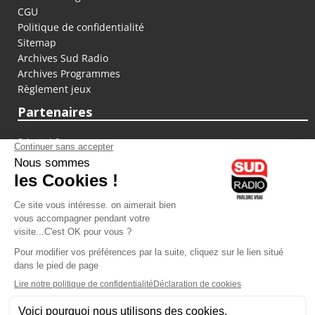
CGU
Politique de confidentialité
Sitemap
Archives Sud Radio
Archives Programmes
Règlement jeux
Partenaires
fiducial.fr
lyoncapitale.fr
olympique-et-lyonnais.com
L'application Iphone / Android
Téléchargez l'application
Les cookies
Gestion des cookies