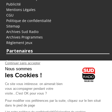
Publicité
Mentions Légales
CGU
Politique de confidentialité
Sitemap
Archives Sud Radio
Archives Programmes
Règlement jeux
Partenaires
fiducial.fr
lyoncapitale.fr
olympique-et-lyonnais.com
L'application Iphone / Android
Téléchargez l'application
Les cookies