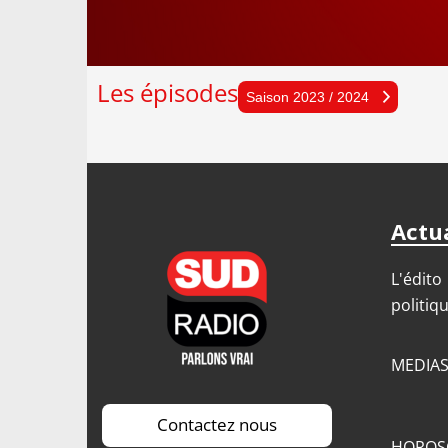
Les épisodes
Sais
Saison 2023 / 2024
Sais
Sais
Sais
Actua
Sais
L'édito
politiq
MEDIA
Contactez nous
HOROS