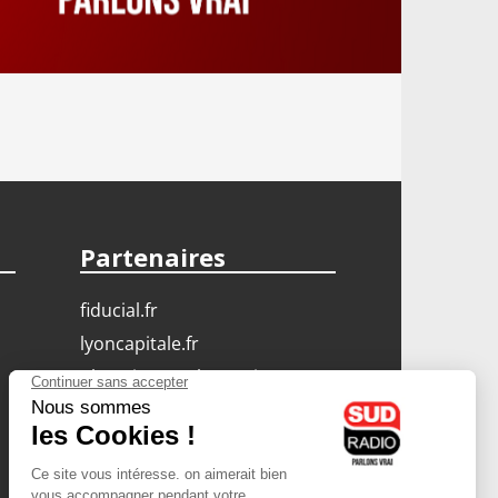
Partenaires
fiducial.fr
lyoncapitale.fr
olympique-et-lyonnais.com
L'application Iphone
/ Android