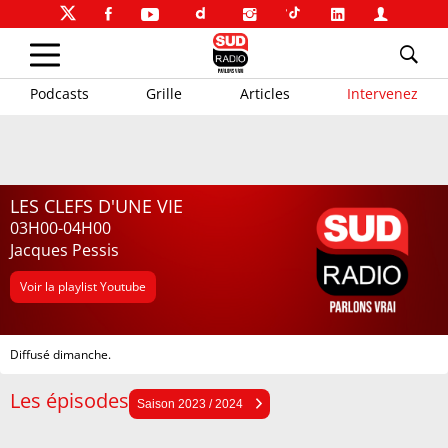
Podcasts
Grille
Articles
Intervenez
LES CLEFS D'UNE VIE
03H00-04H00
Jacques Pessis
Voir la playlist Youtube
Diffusé dimanche.
Les épisodes
Saison 2025 / 2026
Saison 2023 / 2024
Saison 2024 / 2025