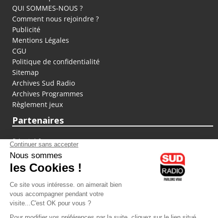
QUI SOMMES-NOUS ?
Comment nous rejoindre ?
Publicité
Mentions Légales
CGU
Politique de confidentialité
Sitemap
Archives Sud Radio
Archives Programmes
Règlement jeux
Partenaires
fiducial.fr
lyoncapitale.fr
olympique-et-lyonnais.com
L'application Iphone / Android
Téléchargez l'application