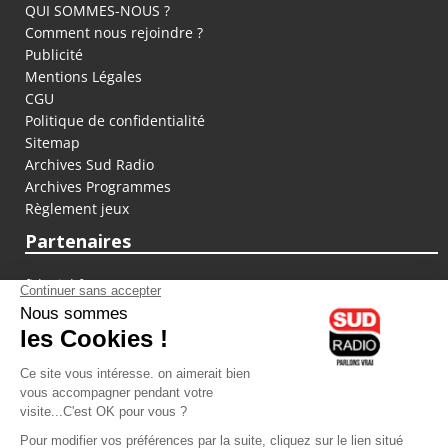
QUI SOMMES-NOUS ?
Comment nous rejoindre ?
Publicité
Mentions Légales
CGU
Politique de confidentialité
Sitemap
Archives Sud Radio
Archives Programmes
Règlement jeux
Partenaires
fiducial.fr
lyoncapitale.fr
olympique-et-lyonnais.com
L'application Iphone / Android
Téléchargez l'application