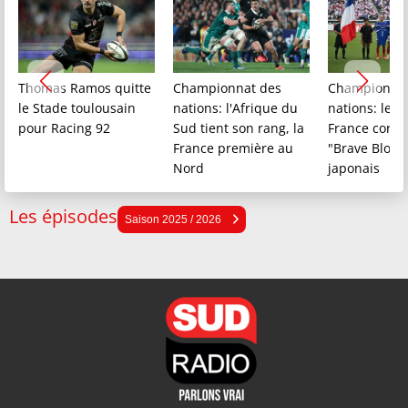
Thomas Ramos quitte
Championnat des
Championnat
le Stade toulousain
nations: l'Afrique du
nations: le X
pour Racing 92
Sud tient son rang, la
France corrig
France première au
"Brave Bloss
Nord
japonais
Les épisodes
Saison 2025 / 2026
Saison 2025 / 2026
Saison 2024 / 2025
Saison 2023 / 2024
Saison 2022 / 2023
Saison 2021 / 2022