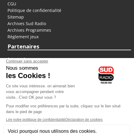
CGU
Politique de confidentialité
Sitemap
Archives Sud Radio
Archives Programmes
Règlement jeux
Partenaires
fiducial.fr
lyoncapitale.fr
olympique-et-lyonnais.com
L'application Iphone / Android
Téléchargez l'application
Les cookies
Gestion des cookies