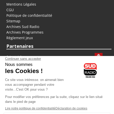
Mentions Légales
CGU
Politique de confidentialité
Sitemap
Archives Sud Radio
Archives Programmes
Règlement jeux
Partenaires
fiducial.fr
lyoncapitale.fr
olympique-et-lyonnais.com
L'application Iphone / Android
Téléchargez l'application
Les cookies