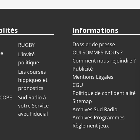
lités
Informations
Dossier de presse
RUGBY
QUI SOMMES-NOUS ?
ue
L'invité
Comment nous rejoindre ?
politique
Publicité
S
Les courses
Mentions Légales
hippiques et
CGU
pronostics
Politique de confidentialité
COPE
Sud Radio à
Sitemap
votre Service
Archives Sud Radio
avec Fiducial
Archives Programmes
Règlement jeux