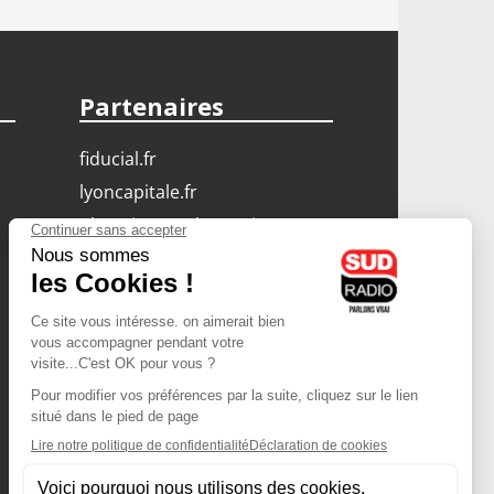
Partenaires
fiducial.fr
lyoncapitale.fr
olympique-et-lyonnais.com
L'application Iphone
/ Android
Téléchargez l'application
Les cookies