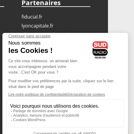
Partenaires
fiducial.fr
lyoncapitale.fr
olympique-et-lyonnais.com
L'application Iphone
/ Android
Téléchargez l'application
Les cookies
Gestion des cookies