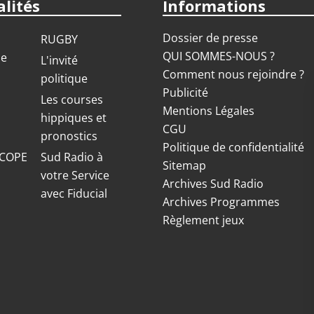
lités
Informations
Dossier de presse
RUGBY
QUI SOMMES-NOUS ?
ue
L'invité
Comment nous rejoindre ?
politique
Publicité
S
Les courses
Mentions Légales
hippiques et
CGU
pronostics
Politique de confidentialité
COPE
Sud Radio à
Sitemap
votre Service
Archives Sud Radio
avec Fiducial
Archives Programmes
Règlement jeux