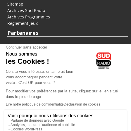
Sitemap
Archives Sud Radio
Archives Programmes
Règlement jeux
Partenaires
fiducial.fr
lyoncapitale.fr
olympique-et-lyonnais.com
L'application Iphone / Android
Téléchargez l'application
Les cookies
Gestion des cookies
Crédit photos : ©Sud Radio / Pierre Olivier