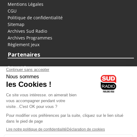
Mentions Légales
CGU
Politique de confidentialité
Sitemap
Archives Sud Radio
Archives Programmes
Règlement jeux
Partenaires
fiducial.fr
lyoncapitale.fr
olympique-et-lyonnais.com
L'application Iphone / Android
Téléchargez l'application
Les cookies