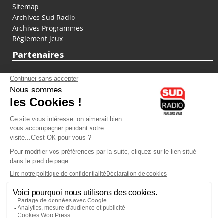
Sitemap
Archives Sud Radio
Archives Programmes
Règlement jeux
Partenaires
fiducial.fr
lyoncapitale.fr
olympique-et-lyonnais.com
L'application Iphone / Android
Téléchargez l'application
Les cookies
Gestion des cookies
Crédit photos : ©Sud Radio / Pierre Olivier