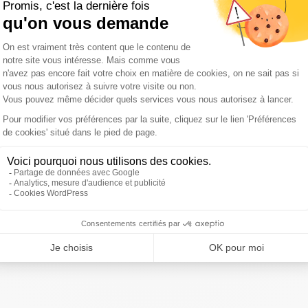
ontemplation au jardin avec Florian Bonnot, directeur commercial d
lles de la fleur française ! - Tous au jardin