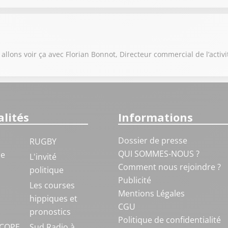
llons voir ça avec Florian Bonnot, Directeur commercial de l’activi
lités
Informations
Dossier de presse
RUGBY
QUI SOMMES-NOUS ?
ue
L'invité
Comment nous rejoindre ?
politique
Publicité
S
Les courses
Mentions Légales
hippiques et
CGU
pronostics
Politique de confidentialité
COPE
Sud Radio à