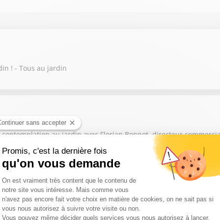
in ! - Tous au jardin
ontemplation au jardin avec Florian Bonnot, directeur commercial d
lles de la fleur française ! - Tous au jardin