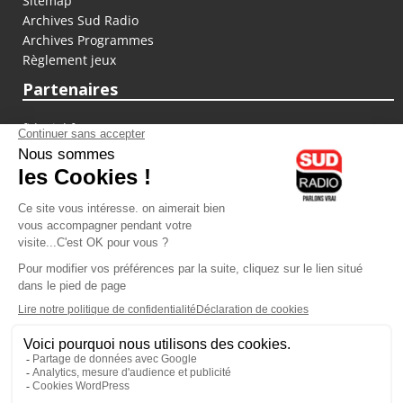
Sitemap
Archives Sud Radio
Archives Programmes
Règlement jeux
Partenaires
fiducial.fr
lyoncapitale.fr
olympique-et-lyonnais.com
L'application Iphone / Android
Téléchargez l'application
Les cookies
Gestion des cookies
Crédit photos : ©Sud Radio / Pierre Olivier