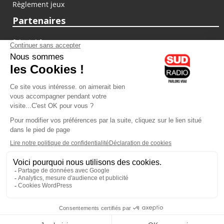
Règlement jeux
Partenaires
fiducial.fr
lyoncapitale.fr
olympique-et-lyonnais.com
L'application Iphone / Android
Téléchargez l'application
Les cookies
Gestion des cookies
Crédit photos : ©Sud Radio / Pierre Olivier
20H00
-
21H00
21H00 - 22H00
Jacques Pessis
Marie