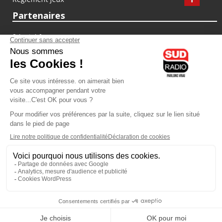
Partenaires
fiducial.fr
lyoncapitale.fr
olympique-et-lyonnais.com
L'application Iphone / Android
Téléchargez l'application
Les cookies
Gestion des cookies
Crédit photos : ©Sud Radio / Pierre Olivier
03H00
-
06H00
06H00 - 07H00
Noémie Halioua
Jon Rakotozafy