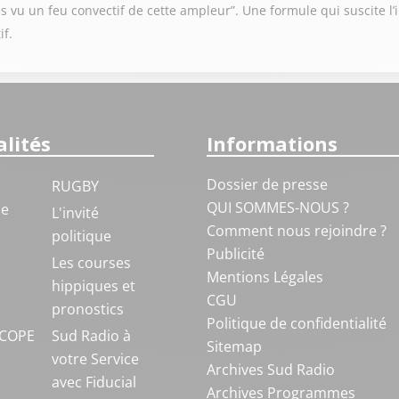
s vu un feu convectif de cette ampleur”. Une formule qui suscite l
if.
lités
Informations
Dossier de presse
RUGBY
QUI SOMMES-NOUS ?
ue
L'invité
Comment nous rejoindre ?
politique
Publicité
S
Les courses
Mentions Légales
hippiques et
CGU
pronostics
Politique de confidentialité
COPE
Sud Radio à
Sitemap
votre Service
Archives Sud Radio
avec Fiducial
Archives Programmes