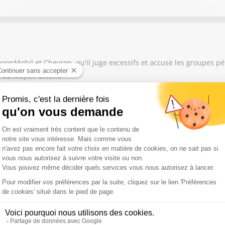
xonMobil et Chevron, qu'il juge excessifs et accuse les groupes pét
it au Moyen-Orient.
agir en mobilisant ses propres moyens et en coupant des arbres afi
,
ent dans l’enclave espagnole de Ceuta en l’espace de quelques heur