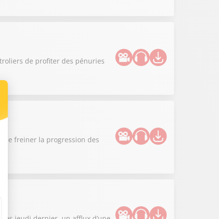
roliers de profiter des pénuries
n de freiner la progression des
es jeudi dernier, un afflux d’une