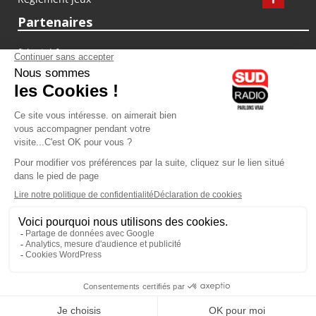
Partenaires
fiducial.fr
lyoncapitale.fr
olympique-et-lyonnais.com
L'application Iphone / Android
Téléchargez l'application
Les cookies
Gestion des cookies
Crédit photos : ©Sud Radio / Pierre Olivier
10H00
-
13H00
13H00 - 14H00
Noémie Halioua
Jacques Pessis