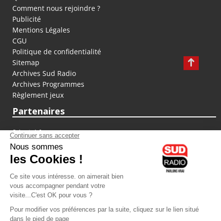
Comment nous rejoindre ?
Publicité
Mentions Légales
CGU
Politique de confidentialité
Sitemap
Archives Sud Radio
Archives Programmes
Règlement jeux
Partenaires
fiducial.fr
lyoncapitale.fr
olympique-et-lyonnais.com
L'application Iphone / Android
Téléchargez l'application