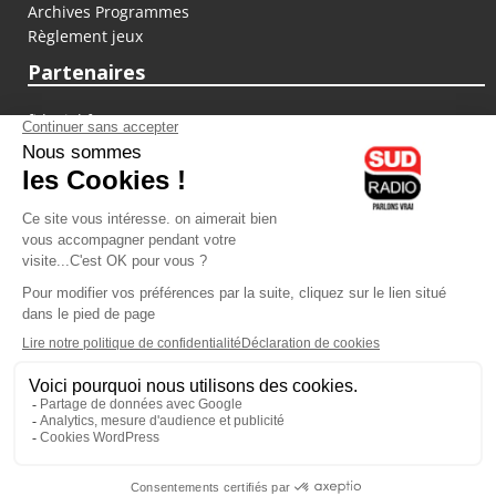
Archives Programmes
Règlement jeux
Partenaires
fiducial.fr
lyoncapitale.fr
olympique-et-lyonnais.com
L'application Iphone / Android
Téléchargez l'application
Les cookies
Gestion des cookies
Crédit photos : ©Sud Radio / Pierre Olivier