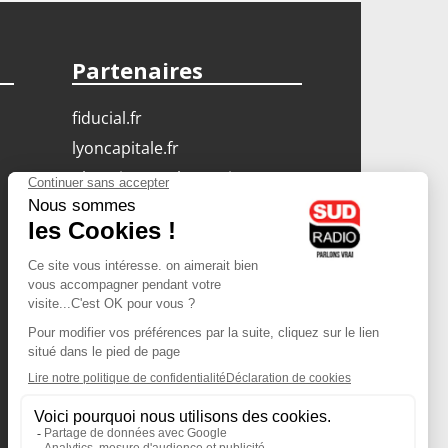
Partenaires
fiducial.fr
lyoncapitale.fr
olympique-et-lyonnais.com
L'application Iphone
/ Android
Téléchargez l'application
Les cookies