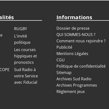
lités
Informations
Dossier de presse
RUGBY
QUI SOMMES-NOUS ?
ue
L'invité
Comment nous rejoindre ?
politique
Publicité
S
Les courses
Mentions Légales
hippiques et
CGU
pronostics
Politique de confidentialité
COPE
Sud Radio à
Sitemap
votre Service
Archives Sud Radio
avec Fiducial
Archives Programmes
Règlement jeux