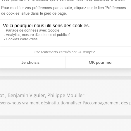
n
ne servent pas à rémunérer des actionnaires. Elles sont réinvestie
érêt général.
UY, Amanda MAYO, Maëva DOTSU, Quentin LOURENÇO, Antoin
 surdité… Ils étaient six finalistes sur la scène du Théâtre Mogado
t , Benjamin Viguier, Philippe Mouiller
devons-nous vraiment désinstitutionnaliser l'accompagnement des 