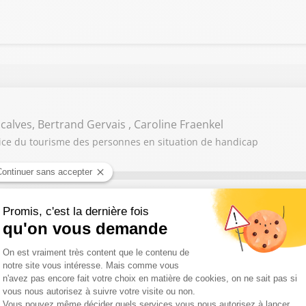
alves, Bertrand Gervais , Caroline Fraenkel
vice du tourisme des personnes en situation de handicap
ni
dio : Du Théâtre Mogador au Stade de France, le handicap est le 