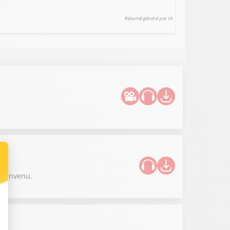
Résumé généré par IA
bienvenu.