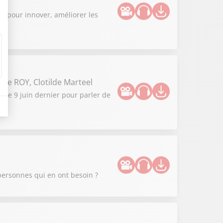
s pour innover, améliorer les
e ROY, Clotilde Marteel
r le 9 juin dernier pour parler de
personnes qui en ont besoin ?