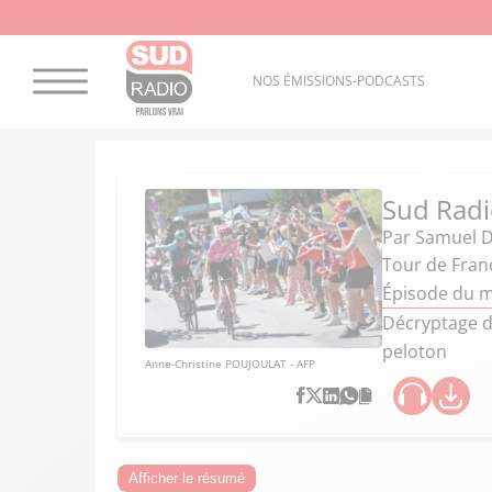
NOS ÉMISSIONS-PODCASTS
Sud Radi
Par
Samuel 
Tour de Fran
Épisode du ma
Décryptage de
peloton
Anne-Christine POUJOULAT - AFP
Afficher le résumé