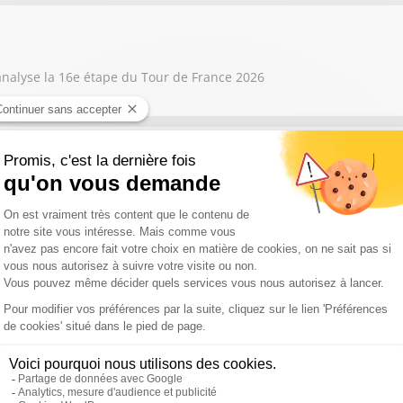
nalyse la 16e étape du Tour de France 2026
sue de cette deuxième semaine et la chute de Jonas Vingegaard.
pe du jour qui est la plus longue du tour