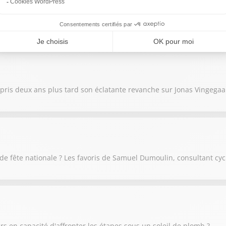
e l'étape du jour de 179 km entre Nevers Magny-Cours et Chalon-s
pris deux ans plus tard son éclatante revanche sur Jonas Vingegaa
 de fête nationale ? Les favoris de Samuel Dumoulin, consultant cy
rs en capacité d'affronter les étapes sous un soleil de plomb ?