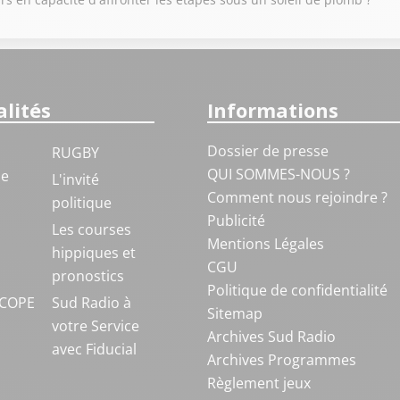
lités
Informations
Dossier de presse
RUGBY
QUI SOMMES-NOUS ?
ue
L'invité
Comment nous rejoindre ?
politique
Publicité
S
Les courses
Mentions Légales
hippiques et
CGU
pronostics
Politique de confidentialité
COPE
Sud Radio à
Sitemap
votre Service
Archives Sud Radio
avec Fiducial
Archives Programmes
Règlement jeux