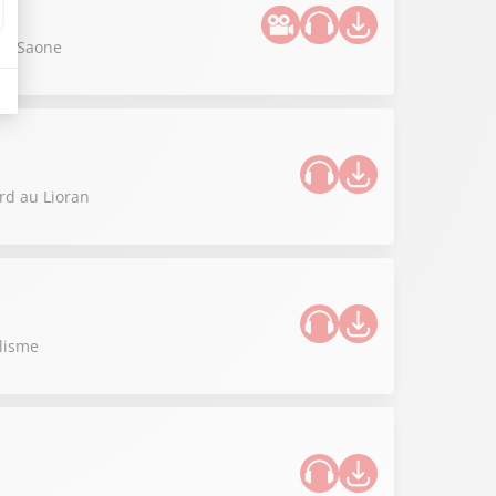
ur-Saone
rd au Lioran
clisme