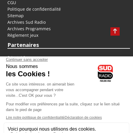
CGU
Politique de confidentialité
Sitemap
Archives Sud Radio
Archives Programmes
Règlement jeux
Partenaires
fiducial.fr
lyoncapitale.fr
olympique-et-lyonnais.com
L'application Iphone / Android
Téléchargez l'application
Les cookies
Gestion des cookies