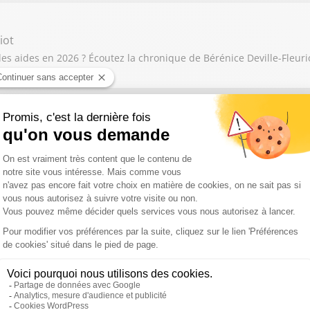
iot
es aides en 2026 ? Écoutez la chronique de Bérénice Deville-Fleuri
Quelles solutions déco contre les moustiques ? Écoutez la chroni
acances : les conseils d'Anne Laure Brami, vétérinaire