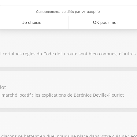
de gueule de bois : écoutez la chronique du Dr Daniel Scimeca
 Si certaines règles du Code de la route sont bien connues, d'autre
iot
marché locatif : les explications de Bérénice Deville-Fleuriot
 à glaçons se battent en duel pour une place dans votre cuisine : é