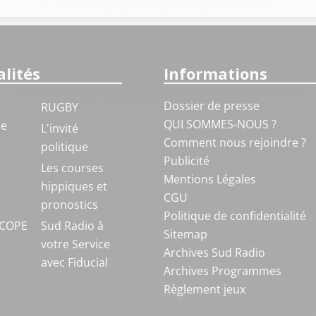
lités
Informations
Dossier de presse
RUGBY
QUI SOMMES-NOUS ?
ue
L'invité
Comment nous rejoindre ?
politique
Publicité
S
Les courses
Mentions Légales
hippiques et
CGU
pronostics
Politique de confidentialité
COPE
Sud Radio à
Sitemap
votre Service
Archives Sud Radio
avec Fiducial
Archives Programmes
Règlement jeux