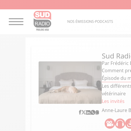
NOS ÉMISSIONS-PODCASTS
Sud Radi
Par
Frédéric 
Comment prés
Épisode du m
Les différent
vétérinaire
Les invités
Anne-Laure 